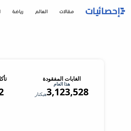
مقالات
العالم
رياضة
ا
الغابات المفقودة
تأك
هذا العام
2
3,123,528
هيكتار