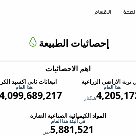
لصحة
الاقسام
إحصائيات الطبيعة
اهم الاحصائيات
ل تربة الاراضي الزراعية
انبعاثات ثاني اكسيد الكر
هذا العام
هذا العام
4,099,689,730
4,205,17
هيكتار
المواد الكيميائية الصناعية الضارة
في البئة هذا العام
5,881,522
طن