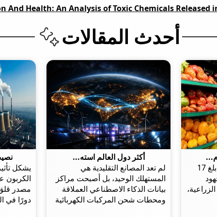
ion And Health: An Analysis of Toxic Chemicals Released 
أحدث المقالات
...
أكثر دول العالم استه...
نصيب
حققت المرتبة الثالثة بإنتاج بلغ 17
لم تعد المصانع التقليدية هي
يشكل تأثير
هود
المستهلك الوحيد، بل أصبحت مراكز
الكربون عل
الزراعية،
بيانات الذكاء الاصطناعي العملاقة
مصدر قلق 
ومحطات شحن المركبات الكهربائية
دورًا في ا
هي المحرك الجديد للطلب العالمي
العربي، ي