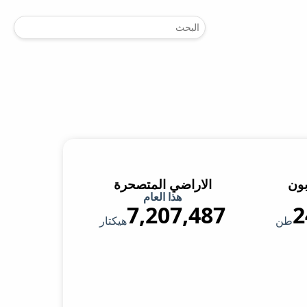
بون
الاراضي المتصحرة
هذا العام
7,207,487
2
طن
هيكتار