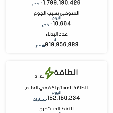
1,799,180,427
شخص
المتوفين بسبب الجوع
اليوم
10,665
شخص
عدد البدناء
الان
919,856,890
شخص
الطاقة
المزيد
الطاقة المستهلكة في العالم
اليوم
152,154,022
ميجاوات
النفط المستخرج