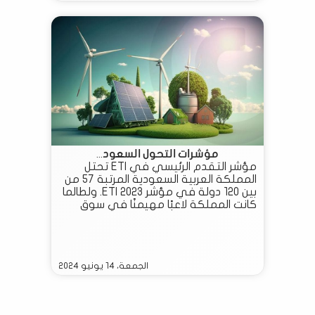
مؤشرات التحول السعود...
مؤشر التقدم الرئيسي في ETI تحتل
المملكة العربية السعودية المرتبة 57 من
بين 120 دولة في مؤشر ETI 2023. ولطالما
كانت المملكة لاعبًا مهيمنًا في سوق
النفط، وقد شهدت في السنوات الأخيرة
تحولًا كبيرًا في مجال الطاقة، مع إدراك
الحاجة إلى التحول نحو الطاقة المتجددة
وتقليل بصمتها الكربونية. . على مدى
الجمعة، ١٤ يونيو ٢٠٢٤
السنوات العشر الماضية، أظهرت المملكة
العربية السعودية تحسنًا بنسبة 11% في
مجموع نقاط ETI الإجمالية، بما في ذلك
أداء النظام والاستعداد للانتقال. وهي