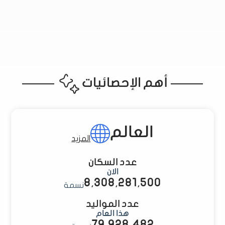
أهم الإحصائيات
العالم
المزيد
عدد السكان
الان
8,308,281,502
نسمة
عدد المواليد
هذا العام
79,928,485