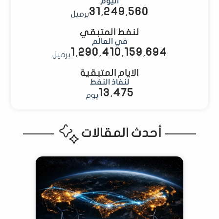
اليوم
31,250,339
برميل
لنفط المتبقي
في العالم
1,290,410,158,904
برميل
الايام المتبقية
لنفاذ النفط
13,475
يوم
أحدث المقالات