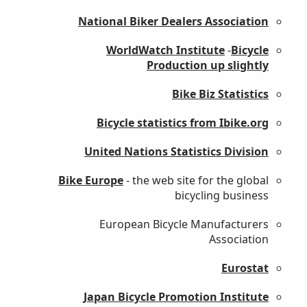
National Biker Dealers Association
WorldWatch Institute
-
Bicycle
Production up slightly
Bike Biz Statistics
Bicycle statistics from Ibike.org
United Nations Statistics Division
Bike Europe
- the web site for the global
bicycling business
European Bicycle Manufacturers
Association
Eurostat
Japan Bicycle Promotion Institute