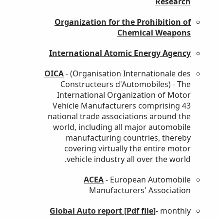
Research
Organization for the Prohibition of
Chemical Weapons
International Atomic Energy Agency
OICA
- (Organisation Internationale des
Constructeurs d
'
Automobiles) - The
International Organization of Motor
Vehicle Manufacturers comprising 43
national trade associations around the
world, including all major automobile
manufacturing countries, thereby
covering virtually the entire motor
vehicle industry all over the world.
ACEA
- European Automobile
Manufacturers
'
Association
Global Auto report [Pdf file]
- monthly