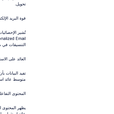
تحويل.
قوة البريد الإل
التنسيقات في م
العائد على الاست
تفيد البيانات ب
متوسط عائد استثمار يبلغ 740%، وهو الأعلى ب
المحتوى التفاعل
يظهر المحتوى ال
عائد استثمار يبلغ 580