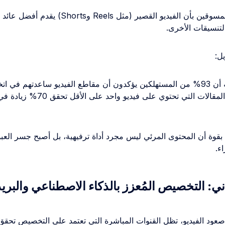
يُفيد 21% من المسوقين بأن الفيديو القصير (مثل Reels
ل:
يُظهر هذا التوجه أن 93% من المستهلكين يؤكدون أن مقاطع الفيديو ساعدتهم في 
الشراء. كما أن المقالات التي تحتوي على فيديو وا
 بقوة أن المحتوى المرئي ليس مجرد أداة ترفيهية، بل أصبح جسر العب
ء.
ني: التخصيص المُعزز بالذكاء الاصطناعي والبريد
عود الفيديو، تظل القنوات المباشرة التي تعتمد على التخصيص تحقق