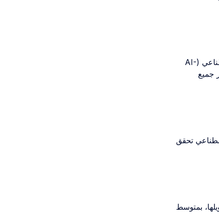
تُشير الإحصائيات إلى أن رسائل البريد الإلكتروني المُخصصة التي يعززها الذكاء الاصطناعي (AI-
ا يجعلها تتصدر جميع
اصطناعي تحقق
يلها، بمتوسط