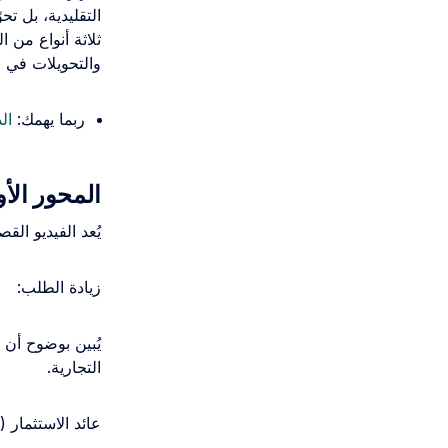
التقليدية، بل ت
ثلاثة أنواع من 
والتحويلات في ا
ربما يهمك:
ال
المحور الأ
يُعد الفيديو القصير (Short-Form Video) التنسيق الأكثر طلباً وتأث
زيادة الطلب:
التجارية.
عائد الاستثمار (ROI):