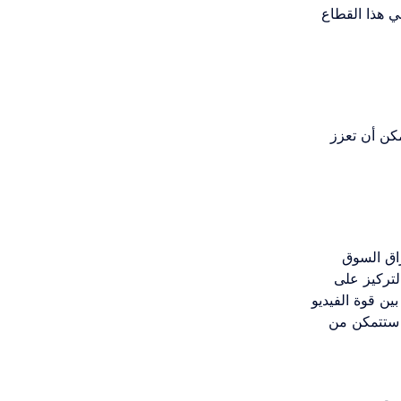
حيث أفاد 73% من المشترين في هذا القطاع
ات النصية، ويمكن أن تعزز
الفعالة لعام 2025 تبتعد عن إغراق السوق
 فمعظم المسوقين (83%) يفضلون التركيز على
ين قوة الفيديو
 ستتمكن من