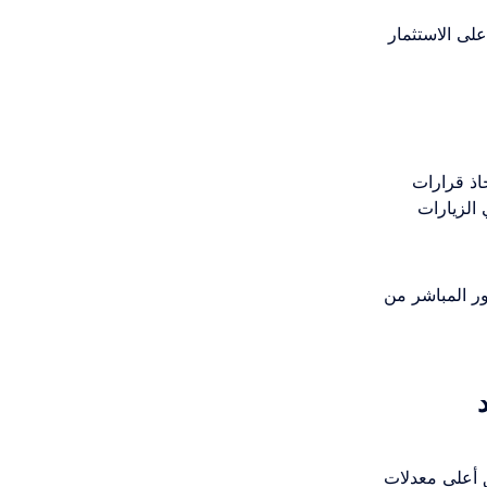
 وShorts) يقدم أفضل عائد على الاستثمار
اتخاذ قرارات
حد على الأقل تحقق 70% زيادة في الزيارات
ور المباشر من
 أعلى معدلات