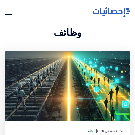
وظائف
٢٤ أغسطس ٢٠٢٥
عام