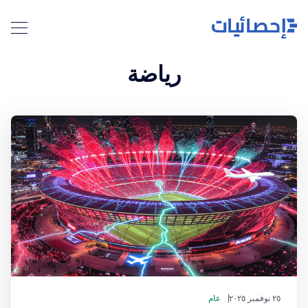
رياضة
٢٥ نوفمبر ٢٠٢٥
عام