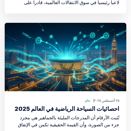
لاعباً رئيسياً في سوق الانتقالات العالمية، قادراً على
المنافسة مع أكبر أندية أوروبا. هذه الاستثمارات الضخمة
في الرواتب تُعكس رؤية استراتيجية تهدف إلى بناء دوري
من الطراز العالمي، وجذب المزيد من الاهتمام الجماهيري
والإعلامي.
٢٥ أغسطس ٢٠٢٥
عام
احصائيات السياحة الرياضية في العالم 2025
تُثبت الأرقام أن المدرجات المليئة بالجماهير هي مجرد
جزء من الصورة، وأن القيمة الحقيقية تكمن في الإنفاق