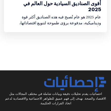
أقوى الصناديق السيادية حول العالم في
2025
عام 2025 هو عام تُصبح فيه هذه الصناديق أكثر قوة
وديناميكية، مدفوعة برؤى طموحة لتنويع اقتصاداتها،
وتأمين مستقبل أجيالها، والاستفادة من التحولات الكبرى
في الطاقة والتكنولوجيا
احصائيات يقدم تحليلات دقيقة وبيانات شاملة في مختلف المجالات مثل
الاقتصاد والصحة. نهدف إلى فهم عميق للظواهر الاجتماعية والاقتصادية لدعم
اتخاذ القرارات الحكيمة.