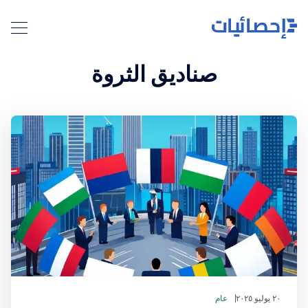
صناديق الثروة
٢٠ يوليو ٢٠٢٥
عام