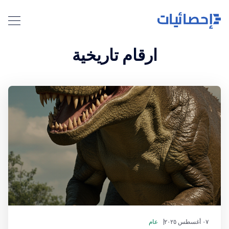
ارقام تاريخية
٠٧ أغسطس ٢٠٢٥
عام