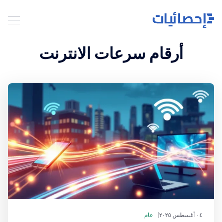
أرقام سرعات الانترنت
٠٤ أغسطس ٢٠٢٥
عام