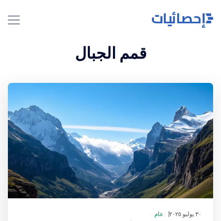
قمم الجبال
٣٠ يوليو ٢٠٢٥
عام