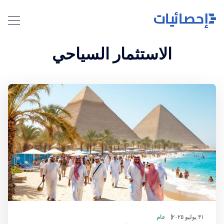
الاستثمار السياحي
٣١ يوليو ٢٠٢٥
عام