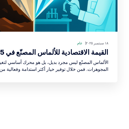
١٨ سبتمبر ٢٠٢٥
عام
القيمة الاقتصادية للألماس المصنّع في 2025
الألماس المصنّع ليس مجرد بديل، بل هو محرك أساسي لتغ
المجوهرات. فمن خلال توفير خيار أكثر استدامة وفعالية من 
المنتجات في جعل الألماس في متناول شريحة أوسع من الم