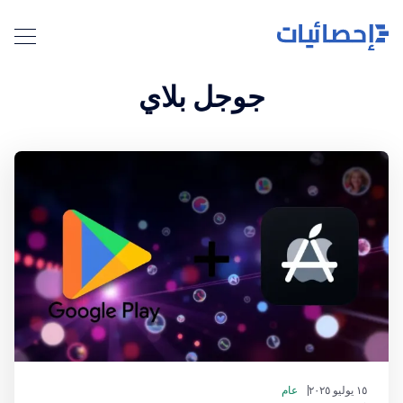
جوجل بلاي
١٥ يوليو ٢٠٢٥
عام