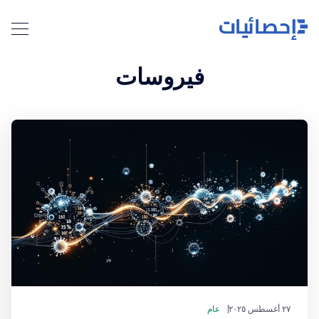
فيروسات
٢٧ أغسطس ٢٠٢٥
عام