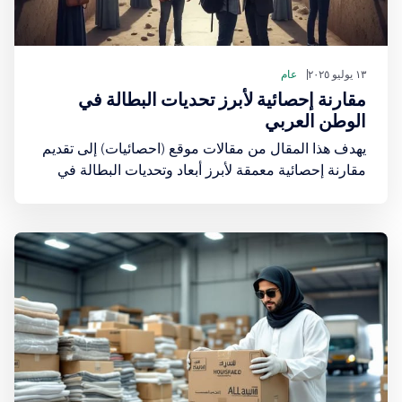
١٣ يوليو ٢٠٢٥
عام
مقارنة إحصائية لأبرز تحديات البطالة في
الوطن العربي
يهدف هذا المقال من مقالات موقع (احصائيات) إلى تقديم
مقارنة إحصائية معمقة لأبرز أبعاد وتحديات البطالة في
المنطقة، مع تسليط الضوء على أحدث الأرقام الرسمية
حتى منتصف عام 2025 والفوارق بين الدول، ومحاولة فهم
الأسباب الجذرية لهذه الظاهرة المعقدة.