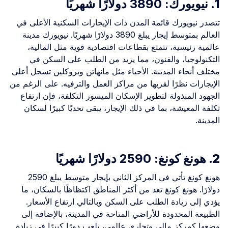
1.
نيويورك: 3890 دولارًا شهريًا
تتصدر نيويورك قائمة المدن ذات الإيجارات السكنية الأعلى في
العالم بمتوسط إيجار يبلغ 3890 دولارًا شهريًا. نيويورك مدينة
عالمية رئيسية، تتمتع بقطاعات اقتصادية قوية مثل المالية،
التكنولوجيا، والفنون، مما يزيد من الطلب على السكن في
مختلف أنحاء المدينة. الأحياء مثل مانهاتن وبروكلين تسجل أعلى
الإيجارات نظرًا لقربها من مراكز العمل والترفيه. على الرغم من
الجهود المبذولة لتطوير الإسكان الميسور التكلفة، فإن ارتفاع
تكلفة المعيشة، بما في ذلك الإيجار، يبقى تحديًا كبيرًا لسكان
المدينة.
2.
هونغ كونغ: 2590 دولارًا شهريًا
هونغ كونغ تأتي في المركز الثاني بإيجار متوسط يبلغ 2590
دولارًا. هونغ كونغ تعد من أكثر المناطق اكتظاظًا بالسكان، ما
يؤدي إلى زيادة الطلب على السكن وبالتالي ارتفاع الأسعار.
الطبيعة المحدودة للأراضي المتاحة في المدينة، بالإضافة إلى
وضعها كمركز مالي وتجاري عالمي، يلعب دورًا كبيرًا في زيادة